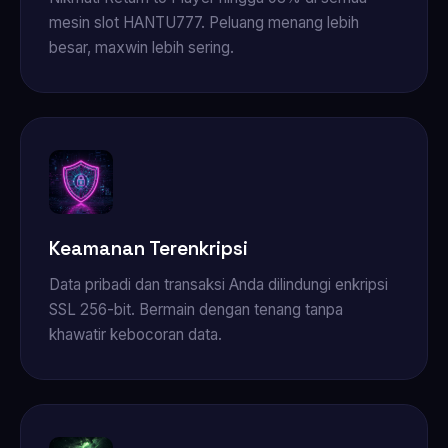
mesin slot HANTU777. Peluang menang lebih
besar, maxwin lebih sering.
Keamanan Terenkripsi
Data pribadi dan transaksi Anda dilindungi enkripsi
SSL 256-bit. Bermain dengan tenang tanpa
khawatir kebocoran data.