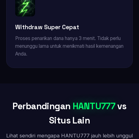
Withdraw Super Cepat
Proses penarikan dana hanya 3 menit. Tidak perlu
menunggu lama untuk menikmati hasil kemenangan
Anda.
Perbandingan
HANTU777
vs
Situs Lain
Lihat sendiri mengapa HANTU777 jauh lebih unggul