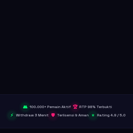
👥
🏆
100.000+ Pemain Aktif
RTP 98% Terbukti
⚡
🛡️
⭐
Withdraw 3 Menit
Terlisensi & Aman
Rating 4.9 / 5.0