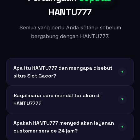
HANTU777
Semua yang perlu Anda ketahui sebelum
bergabung dengan HANTU777.
Apa itu HANTU777 dan mengapa disebut
▼
situs Slot Gacor?
Bagaimana cara mendaftar akun di
▼
HANTU777?
Apakah HANTU777 menyediakan layanan
▼
customer service 24 jam?